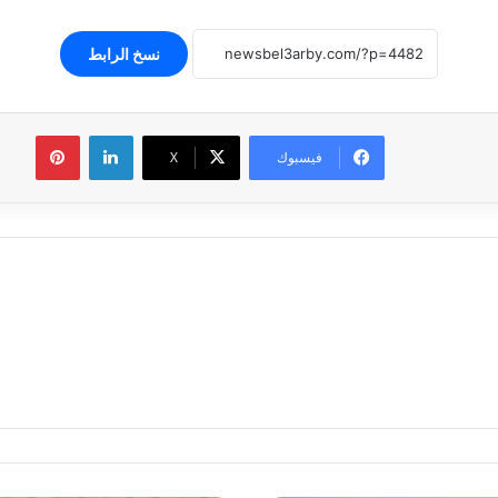
نسخ الرابط
لينكدإن
بينتير
فيسبوك
‫X