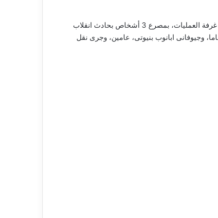
لقى 3 أشخاص، مصرعهم، بحادث انقلاب سيارة بطريق قنا – سوهاج استقبل اللواء مصطفى مبروك درة، مدير أمن قنا، بلاغا من غرفة العمليات، بمصرع 3 أشخاص بحادث انقلاب
طريق قنا – سوهاج عند ” صينية سوهاج” وأسفر الحادث عن مصرع عفاف عاطف نادر 55 عاما، و انجى ثروت لبيب 30 عاما، وجيوفانى ابانوب بنيوتى، عامين، وجرى نقل