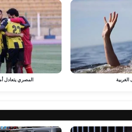
المصري
يتعادل
أمام
المقاولون
العرب
1-
1
في
الدوري
الغربية
المصري يتعادل أمام الم