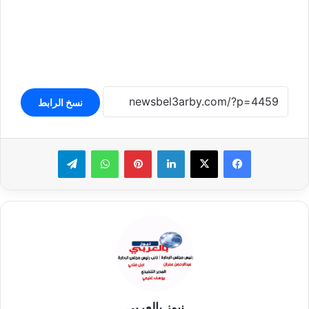
نسخ الرابط
لينكدإن
بينتيريست
واتساب
تيلقرام
نيوز بالعربي