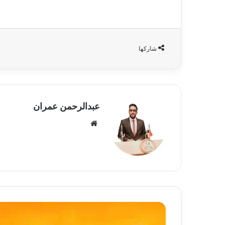
شاركها
عبدالرحمن عمران
موقع
الويب
طقس
اليوم