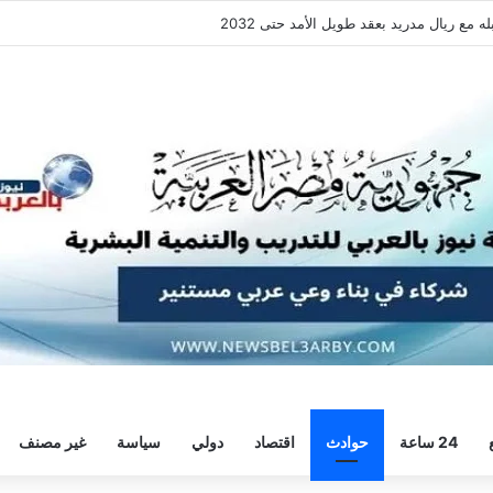
فقة هيثم حسن.. واللاعب يُرحب
24 ساعة
حوادث
اقتصاد
دولي
سياسة
غير مصنف