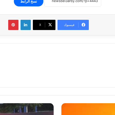
نسخ الرابط
لينكدإن
بينتير
فيسبوك
‫X
الأهلي
يختتم