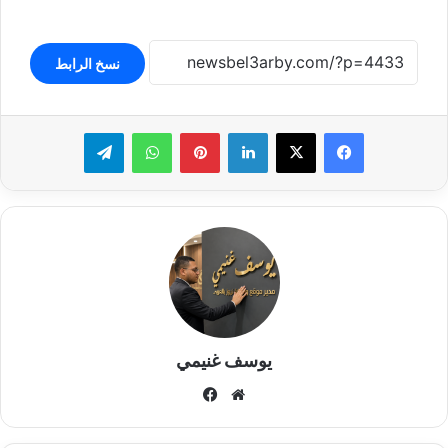
نسخ الرابط
لينكدإن
بينتيريست
واتساب
تيلقرام
يوسف غنيمي
موقع
فيسبوك
الويب