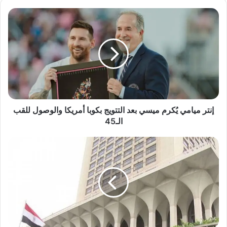
إنتر
ميامي
يُكرم
ميسي
بعد
التتويج
بكوبا
أمريكا
والوصول
للقب
إنتر ميامي يُكرم ميسي بعد التتويج بكوبا أمريكا والوصول للقب
الـ45
الـ45
مصر
تدعو
لوقف
فوري
لإطلاق
النار
في
غزة
والتهدئة