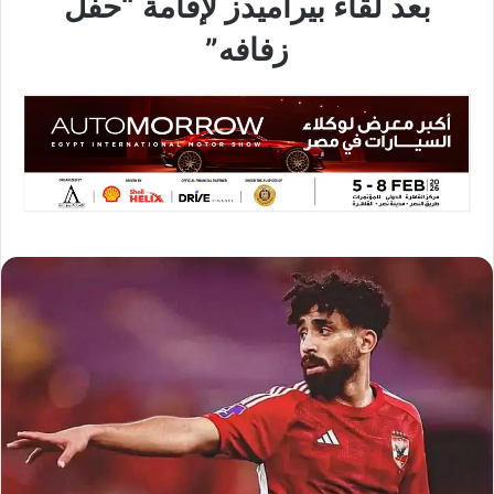
بعد لقاء بيراميدز لإقامة “حفل
زفافه”