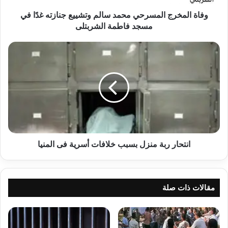
في
مسجد
وفاة المخرج المسرحي محمد سالم وتشييع جنازته غدًا في
فاطمة
مسجد فاطمة الشربتلى
الشربتلى
انتحار
ربة
منزل
بسبب
خلافات
أسرية
فى
المنيا
انتحار ربة منزل بسبب خلافات أسرية فى المنيا
مقالات ذات صلة