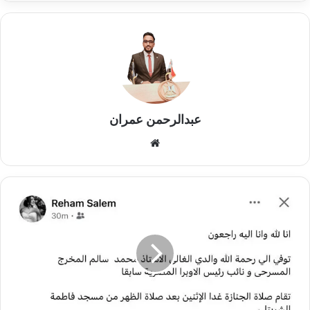
عبدالرحمن عمران
موقع
الويب
وفاة
المخرج
المسرحي
محمد
سالم
وتشييع
جنازته
غدًا