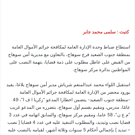
كتبت : سلمى محمد جابر
استطاع ضباط وحدة الإدارة العامة لمكافحة جرائم الأموال العامة
بمنطقة جنوب الصعيد فرع سوهاج، بالتعاون مع مديرية أمن سوهاج
من القبض على عاطل مطلوب على ذمة قضايا، بتهمة النصب على
المواطنين بدائرة مركز سوهاج.
استقبل اللواء محمد عبدالمنعم شرباش مدير أمن سوهاج بلاغا، يفيد
بورود محضر من الإدارة العامة لمكافحة جرائم الأموال العامة
-منطقة جنوب الصعيد- يتضمن اخطارا المدعو “زكريا ا ف ا”، 49
عامًا، مدرس، ومقيم بقسم أول سوهاج، بتضرره من المدعو غريب
“م ع ن”، 58 عاما، ومقيم مركز سوهاج، والسابق اتهامه في عدد 3
قضايا نصب وتبديد، والمطلوب التنفيذ عليه في عدد 4 قضايا [ نصب
– تبديد ] بإجمالي أحكام 5 سنوات وثلاثة أشهر، لقيامه بالنصب عليه