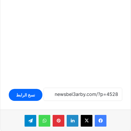
نسخ الرابط
لينكدإن
بينتيريست
واتساب
تيلقرام