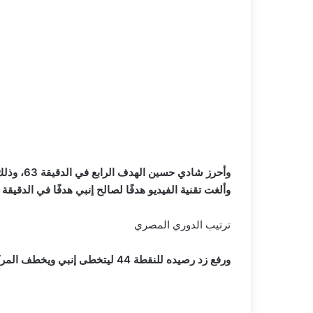
وأحرز شادي حسين الهدف الرابع في الدقيقة 63، وذلك بضربة رأس بعد عرضية من احمد الصغيري.
وألغت تقنية الفيديو هدفًا لصالح إنبي هدفًا في الدقي
ترتيب الدوري المصري
ورفع زد رصيده للنقطة 44 ليتخطى إنبي ويخطف المركز السابع بفارق الأهداف عن سيراميكا كليوباترا بينما يحتل إنبي المركز التاسع برصيد 42 نقطة.