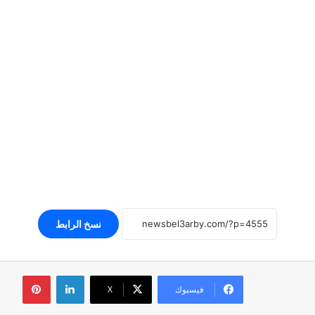
نسخ الرابط
لينكدإن
بينتير
فيسبوك
‫X