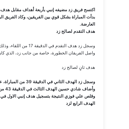
اكتسح فريق زد مضيفه إنبي بأربعة أهداف مقابل هدف، في اللقاء ا
بدأت المباراة بشكل قوي بين الفريقين، وكاد الفريق ال
العارضة.
هدف التقدم لصالح زد
وسجل زد هدف التقدم في الدقيقة 17 من اللقاء، وذلك برأسية من مصطفى زيكو، بعدما حول عرضية من زميله علي جمال، في الشباك، ليمنح التقدم للضيوف.
واصل الفريقان الخطورة، خاصة من جانب زد، الذي كان أك
هدف ثانٍ لصالح زد
وسجل زد الهدف الثاني في الدقيقة 39 من المباراة، عن طريق عبد الرحمن البانوبي، بصناعة من محمد زيكو.
وأضاف شادي حسين الهدف الثالث في الدقيقة 43 من اللقاء، بعد أن تلقى كرة بينية وسجل منها الهدف الثالث.
وقلص علي فوزي النتيجة بتسجيل هدف إنبي الاول في الدقيقة 57، وذلك من 
الهدف الرابع لزد