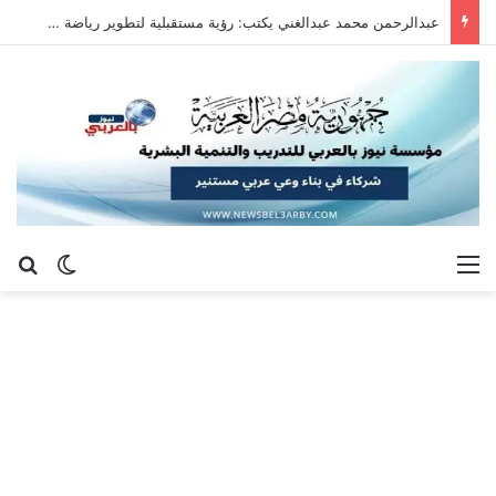
عبدالرحمن محمد عبدالغني يكتب: رؤية مستقبلية لتطوير رياضة سلاح الشيش في جمهورية مصر العربية
القائمة
بح
الوضع ا