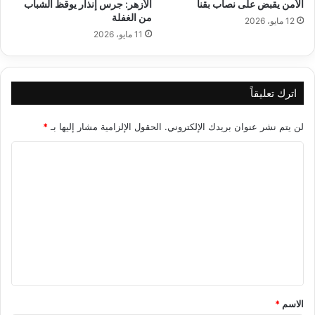
الأمن يقبض على نصاب بقنا
الأزهر: جرس إنذار يوقظ الشباب
من الغفلة
12 مايو، 2026
11 مايو، 2026
اترك تعليقاً
لن يتم نشر عنوان بريدك الإلكتروني.
الحقول الإلزامية مشار إليها بـ
*
ا
ل
ت
ع
ل
ي
ق
*
الاسم
*