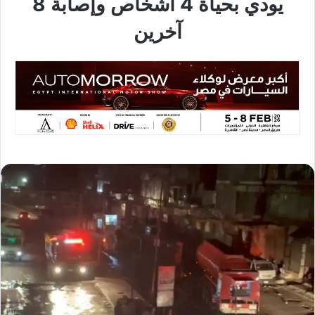
يودي بحياة 4 أشخاص وإصابة 8
آخرين