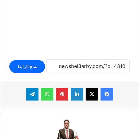
نسخ الرابط
لينكدإن
بينتيريست
واتساب
تيلقرام