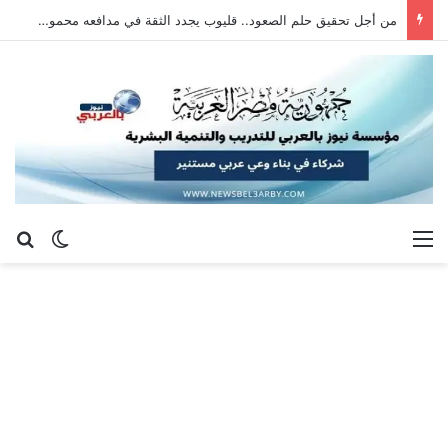
من أجل تحقيق حلم الصعود.. قليوب يجدد الثقة في مدافعه محمود سلامة صقر
القائمة
بح
الوضع ا