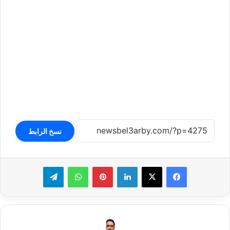
نسخ الرابط
لينكدإن
بينتيريست
واتساب
تيلقرام