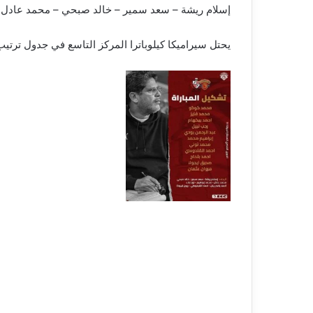
إسلام ريشة – سعد سمير – خالد صبحي – محمد عادل – م
يحتل سيراميكا كيلوباترا المركز التاسع في جدول ترتيب الدوري برصيد 41 نقطة، ويحتل بلدية المحلة المر