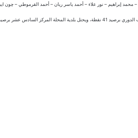
حمد إبراهيم – نور علاء – أحمد ياسر ريان – أحمد القرموطي – چون ايبو
كز السادس عشر برصيد 24 نقطة.