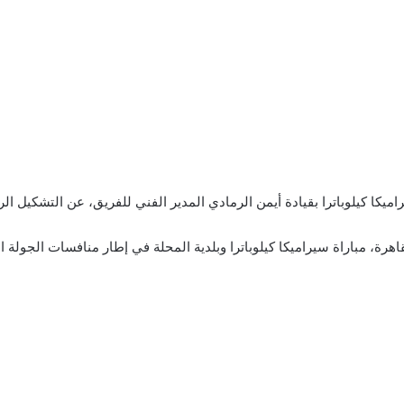
ميكا كيلوباترا بقيادة أيمن الرمادي المدير الفني للفريق، عن التشكيل ا
يكا كيلوباترا وبلدية المحلة في إطار منافسات الجولة الـ 31 من الدوري، على ملعب المقاولون العر