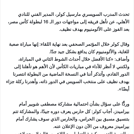
تحدث المدرب السويسري مارسيل كولر، المدير الفني للنادي
الأهلي، عن تأهل فريقه إلى مواجهات دور الـ 16 لبطولة كأس مصر،
بعد الفوز على الألومنيوم بهدف نظيف.
وقال كولر خلال المؤتمر الصحفي بعد نهاية اللقاء: إنها مباراة صعبة
للغاية، والألومنيوم كان يدافع بشكل جيد جدًا.
وأضاف: «كنا الأفضل خلال أحداث الشوط الثاني في المباراة،
ولكنني لا أنظر للأداء في مباريات الكأس لأن الأهم هو تأهلنا إلى
الدور القادم، وأتذكر أننا في النسخة الماضية من البطولة انتصرنا
بهدف نظيف على منتخب السويس في الدور ذاته، وأهدرنا ركلة جزاء
أيضًا».
وردًّا على سؤال بشأن احتمالية مشاركة مصطفى شوبير أمام
بيراميدز، أجاب كولر: كل حارس يعرف دوره جيدًا، والمشاركة تتم
بتنسيق مسبق بين الحراس، والحارس الذي سوف يشارك أمام
بيراميدز معروف من الآن دون الإعلان عنه.
وبالنسبة للتدوير وكيفية التعامل مع اللاعبين، قال: لا يوجد لاعب