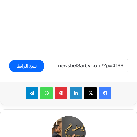
نسخ الرابط
لينكدإن
بينتيريست
واتساب
تيلقرام