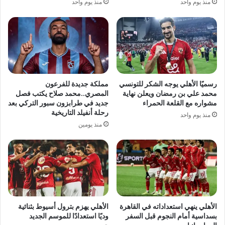
منذ يوم واحد
منذ يوم واحد
رسميًا الأهلي يوجه الشكر للتونسي
مملكة جديدة للفرعون
محمد علي بن رمضان ويعلن نهاية
المصري..محمد صلاح يكتب فصل
مشواره مع القلعة الحمراء
جديد في طرابزون سبور التركي بعد
رحلة أنفيلد التاريخية
منذ يوم واحد
منذ يومين
الأهلي ينهي استعداداته في القاهرة
الأهلي يهزم بترول أسيوط بثنائية
بسداسية أمام النجوم قبل السفر
وديًا استعدادًا للموسم الجديد