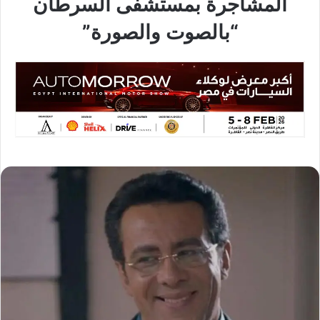
المشاجرة بمستشفى السرطان
“بالصوت والصورة”