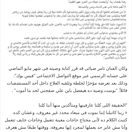
وكان الفنان تامر ضيائى قد قرر كتابة وصيته فى شهر مايو الماضي
على حسابه الرسمي عبر موقع التواصل الاجتماعى “فيس بوك”:
وذلك بعد تعرضه مؤخرًا لجلطة وتلقيه العلاج داخل أحد المستشفيات
قائلاً: “بوست وصية ده هيفضل باين علي صفحتي لحد ما أموت” .
“الحقيقة اللى كلنا عارفينها ومتأكدين منها أننا كلنا
« ربنا كاتبلنا إننا نموت فى ميعاد محدد غير معروف، وعشان كده
كتبت الكلام ده لأنى محتاج حاجات معينة تتعمل وحاجات خايف تتعمل
وأنا مش عايز حد يعملها لمجرد إنها معروفة، ووقتها طبعًا مش هعرف