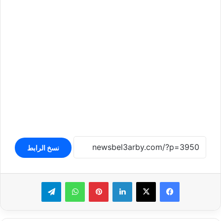
نسخ الرابط
لينكدإن
بينتيريست
واتساب
تيلقرام