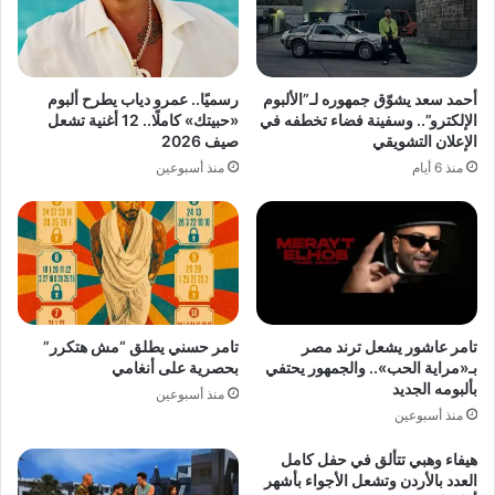
أحمد سعد يشوّق جمهوره لـ”الألبوم
رسميًا.. عمرو دياب يطرح ألبوم
الإلكترو”.. وسفينة فضاء تخطفه في
«حبيتك» كاملًا.. 12 أغنية تشعل
الإعلان التشويقي
صيف 2026
منذ 6 أيام
منذ أسبوعين
تامر عاشور يشعل ترند مصر
تامر حسني يطلق “مش هتكرر”
بـ«مراية الحب».. والجمهور يحتفي
بحصرية على أنغامي
بألبومه الجديد
منذ أسبوعين
منذ أسبوعين
هيفاء وهبي تتألق في حفل كامل
العدد بالأردن وتشعل الأجواء بأشهر