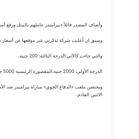
وأضاف المصدر قائلاً «بيراميدز عاملهم بالمثل ورفع أسعا
وسبق ان أعلنت شركة تذكرتي عبر موقعها عن أسعار تذا
والتي جاءت كالآتي:الدرجة الثالثة: 200 جنيه.
الدرجة الأولى: 2000 جنيه.المقصورة الرئيسية 5000 جنيه.وذكرت مصادر بشركة «تذكرتي» «بيراميدز وراء ارتفاع أسعار تذاكر مباراة الأهلي، خصوصا أنه صاحب المباراة».
الاثنين القادم.