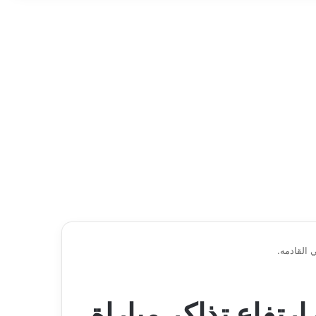
 القادمه.
تفاع تذاكر مباراة