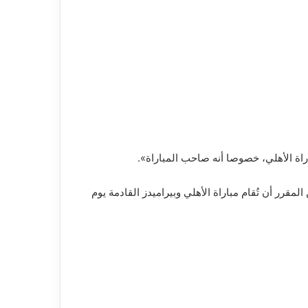
ـ31 من مسابقة الدوري المصري الممتاز.ومن المقرر أن تُقام مباراة الأهلي وبيراميدز القادمة يوم