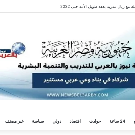
فقة هيثم حسن.. واللاعب يُرحب
24 ساعة
حوادث
اقتصاد
دولي
سياسة
غير مصنف