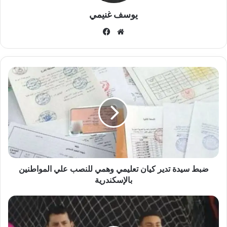
يوسف غنيمي
موقع
فيسبوك
الويب
ضبط
سيدة
تدير
كيان
تعليمي
وهمي
للنصب
علي
المواطنين
بالإسكندرية
ضبط سيدة تدير كيان تعليمي وهمي للنصب علي المواطنين
بالإسكندرية
نجل
وزير
الشباب