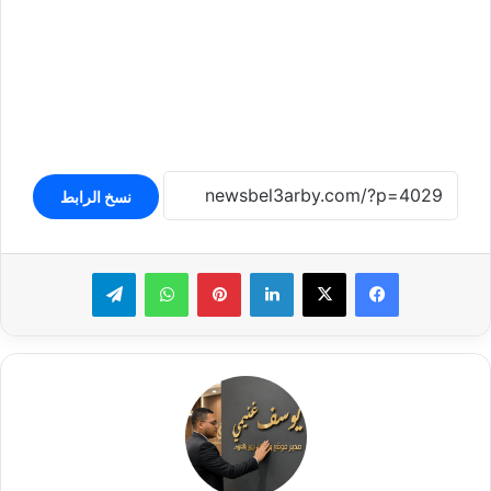
نسخ الرابط
لينكدإن
بينتيريست
واتساب
تيلقرام