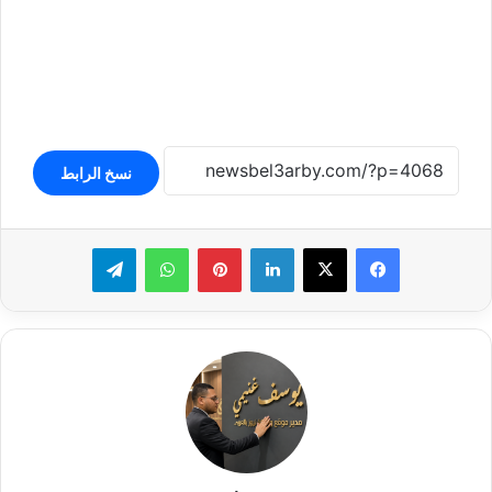
نسخ الرابط
لينكدإن
بينتيريست
واتساب
تيلقرام