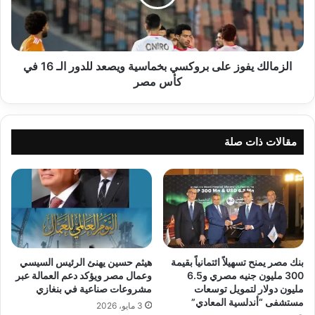
ويصعد
للدور
الـ
16
في
الزمالك يفوز على بروكسي بخماسية ويصعد للدور الـ 16 في
كأس
كأس مصر
مصر
مقالات ذات صلة
بنك مصر يمنح تسهيلاً ائتمانياً بقيمة
هيثم حسين يهنئ الرئيس السيسي
300 مليون جنيه مصري و6.5
وعمال مصر ويؤكد دعم العمالة عبر
مليون دولار لتمويل توسعات
مشروعات صناعية في بنغازي
مستشفى “أندلسية المعادي”
3 مايو، 2026