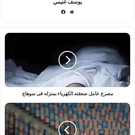
يوسف غنيمي
موقع
فيسبوك
الويب
مصرع
عامل
صعقته
الكهرباء
بمنزله
فى
سوهاج
مصرع عامل صعقته الكهرباء بمنزله فى سوهاج
الزمالك
يفوز
على
بروكسي
بخماسية