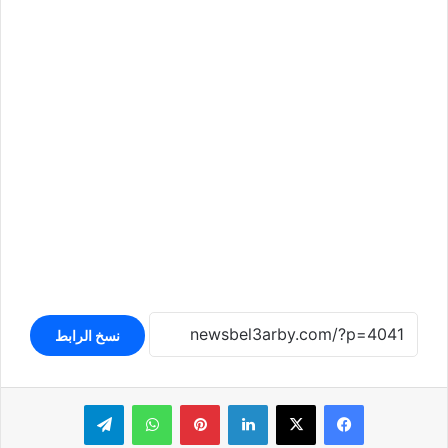
نسخ الرابط
لينكدإن
بينتيريست
واتساب
تيلقرام