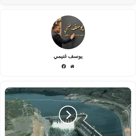
يوسف غنيمي
موقع
فيسبوك
الويب
خبير
مائي
بالقاهره
يوضح
العجز
المائي
لمصر