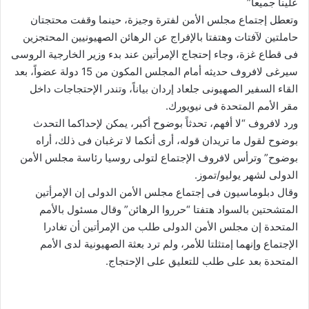
علينا جميعاً”
وتعطل إجتماع مجلس الأمن لفترة وجيزة، حينما وقفت محتجتان
حاملتين لآفتات وهتفتا بالإفراج عن الرهائن الصهيونيين المحتجزين
فى قطاع غزة، وجاء إحتجاج الإمرأتين عند بدء وزير الخارجية الروسى
سيرغى لافروف حديثه أمام المجلس المكون من 15 دولة عضواً، بعد
القاء السفير الصهيونى جلعاد إردان بياناً، وتندر الإحتجاجات داخل
مقر الأمم المتحدة فى نيويورك.
ورد لافروف “لا أفهم، تحدثاً بوضوح أكبر، يمكن لإحداكما التحدث
بوضوح لقول ما تريدان قوله، أرى أنكما لا ترغبان فى ذلك، أراه
بوضوح” وترأس لافروف الإجتماع لتولى روسيا رئاسة مجلس الأمن
الدولى لشهر يوليو/تموز.
وقال دبلوماسيون فى إجتماع مجلس الأمن الدولى إن الإمرأتين
المتشحتين بالسواد هتفتا “حرروا الرهائن” وقال مسئول بالأمم
المتحدة إن مجلس الأمن الدولى طلب من الإمرأتين أن تغادرا
الإجتماع وإنهما إمتثلتا للأمر، ولم ترد بعثة الصهيونية لدى الأمم
المتحدة بعد على طلب للتعليق على الإحتجاج.