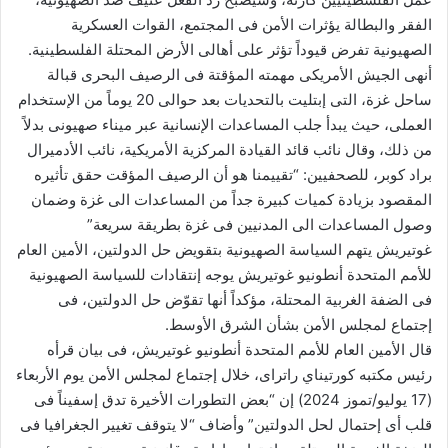
الفقر والبطالة يؤثرات الأمن فى المجتمع، القوات العسكرية
الصهيونية تفرض قيوداً تؤثر على أهالى الأرض المحتلة الفلسطينية.
أنهى الجيش الأمريكى مهمته المؤقتة فى الرصيف البحرى قبالة
ساحل غزة، التى إبتليت بالتحديات بعد حوالى 20 يوماً من الإستخدام
العملى، حيث يبدأ جلب المساعدات الإنسانية عبر ميناء صهيونى بدلاً
من ذلك، وقال نائب قائد القيادة المركزية الأمريكية، نائب الأدميرال
براد كوبر، للصحفيين: “تقييمنا هو أن الرصيف المؤقت حقق تأثيره
المقصود بزيادة كميات كبيرة جداً من المساعدات الى غزة وضمان
وصول المساعدات الى المدنيين فى غزة بطريقة سريعة”
غوتيريش يتهم السياسة الصهيونية بتقويض حل الدولتين، الأمين العام
للأمم المتحدة أنطونيو غوتيريش يوجه إنتقادات للسياسة الصهيونية
فى الضفة الغربية المحتلة، مؤكداً أنها تقوّض حل الدولتين، فى
إجتماع لمجلس الأمن بشأن الشرق الأوسط.
قال الأمين العام للأمم المتحدة أنطونيو غوتيريش، فى بيان قرأه
رئيس مكتبه كورتيناي راتراى، خلال إجتماع لمجلس الأمن يوم الأربعاء
(17 يوليو/تموز 2024) إن “بعض التطورات الأخيرة تدق إسفيناً فى
قلب أى إحتمال لحل الدولتين” وأضاف “لا يتوقف تغيير الجغرافيا فى