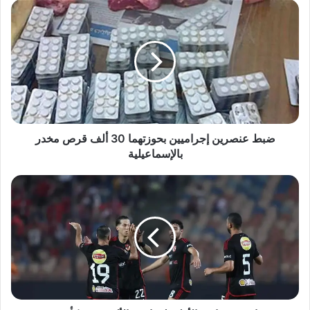
ضبط
عنصرين
إجراميين
بحوزتهما
30
ألف
قرص
مخدر
بالإسماعيلية
ضبط عنصرين إجراميين بحوزتهما 30 ألف قرص مخدر
بالإسماعيلية
تغييرات
في
قائمة
الأهلي
لمواجهة
الألومنيوم
بكأس
مصر