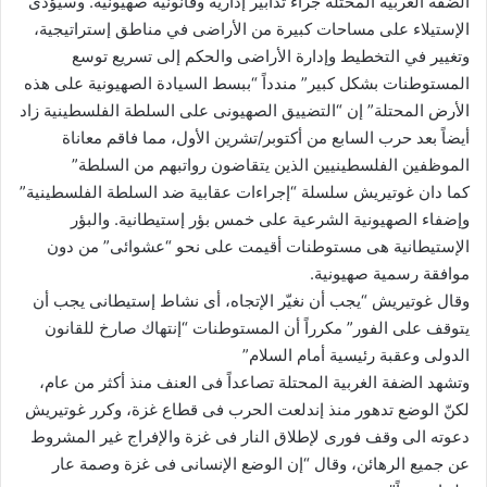
الضفة الغربية المحتلة جراء تدابير إدارية وقانونية صهيونية. وسيؤدى
الإستيلاء على مساحات كبيرة من الأراضى في مناطق إستراتيجية،
وتغيير في التخطيط وإدارة الأراضى والحكم إلى تسريع توسع
المستوطنات بشكل كبير” مندداً “ببسط السيادة الصهيونية على هذه
الأرض المحتلة” إن “التضييق الصهيونى على السلطة الفلسطينية زاد
أيضاً بعد حرب السابع من أكتوبر/تشرين الأول، مما فاقم معاناة
الموظفين الفلسطينيين الذين يتقاضون رواتبهم من السلطة”
كما دان غوتيريش سلسلة “إجراءات عقابية ضد السلطة الفلسطينية”
وإضفاء الصهيونية الشرعية على خمس بؤر إستيطانية. والبؤر
الإستيطانية هى مستوطنات أقيمت على نحو “عشوائى” من دون
موافقة رسمية صهيونية.
وقال غوتيريش “يجب أن نغيّر الإتجاه، أى نشاط إستيطانى يجب أن
يتوقف على الفور” مكرراً أن المستوطنات “إنتهاك صارخ للقانون
الدولى وعقبة رئيسية أمام السلام”
وتشهد الضفة الغربية المحتلة تصاعداً فى العنف منذ أكثر من عام،
لكنّ الوضع تدهور منذ إندلعت الحرب فى قطاع غزة، وكرر غوتيريش
دعوته الى وقف فورى لإطلاق النار فى غزة والإفراج غير المشروط
عن جميع الرهائن، وقال “إن الوضع الإنسانى فى غزة وصمة عار