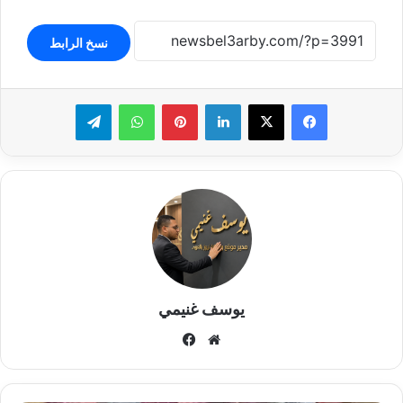
نسخ الرابط
لينكدإن
بينتيريست
واتساب
تيلقرام
يوسف غنيمي
موقع
فيسبوك
الويب