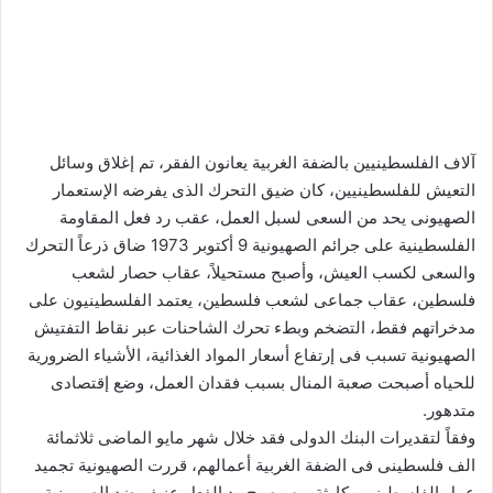
آلاف الفلسطينيين بالضفة الغربية يعانون الفقر، تم إغلاق وسائل
التعيش للفلسطينيين، كان ضيق التحرك الذى يفرضه الإستعمار
الصهيونى يحد من السعى لسبل العمل، عقب رد فعل المقاومة
الفلسطينية على جرائم الصهيونية 9 أكتوبر 1973 ضاق ذرعاً التحرك
والسعى لكسب العيش، وأصبح مستحيلاً، عقاب حصار لشعب
فلسطين، عقاب جماعى لشعب فلسطين، يعتمد الفلسطينيون على
مدخراتهم فقط، التضخم وبطء تحرك الشاحنات عبر نقاط التفتيش
الصهيونية تسبب فى إرتفاع أسعار المواد الغذائية، الأشياء الضرورية
للحياه أصبحت صعبة المنال بسبب فقدان العمل، وضع إقتصادى
متدهور.
وفقاً لتقديرات البنك الدولى فقد خلال شهر مايو الماضى ثلاثمائة
الف فلسطينى فى الضفة الغربية أعمالهم، قررت الصهيونية تجميد
عمل الفلسطينيين كارثة، وسيصبح رد الفعل عنيف ضد الصهيونية،