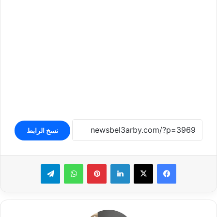
نسخ الرابط
لينكدإن
بينتيريست
واتساب
تيلقرام