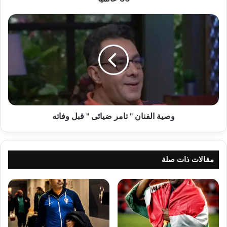
عالميا
وصية
الفنان
"
تامر
ضيائى
"
قبل
وفاته
وصية الفنان " تامر ضيائى " قبل وفاته
مقالات ذات صلة