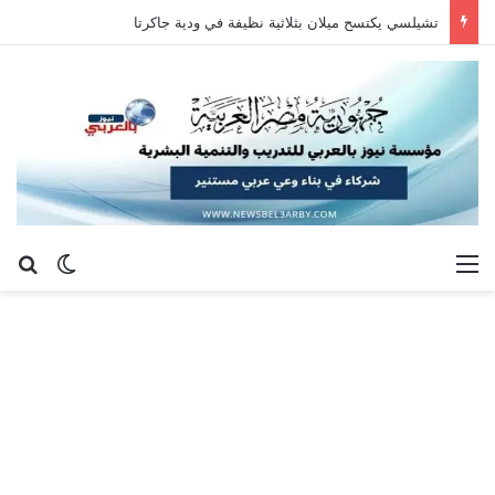
تشيلسي يكتسح ميلان بثلاثية نظيفة في ودية جاكرتا
القائمة
بح
الوضع ا