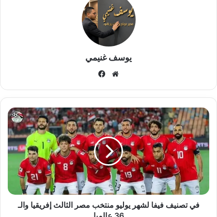
يوسف غنيمي
موقع
فيسبوك
الويب
في
تصنيف
فيفا
لشهر
يوليو
منتخب
مصر
الثالث
إفريقيا
والـ
في تصنيف فيفا لشهر يوليو منتخب مصر الثالث إفريقيا والـ
36
36 عالميا