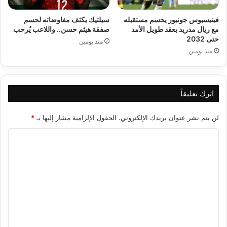
فينيسيوس جونيور يحسم مستقبله
سيلتيك يكثف مفاوضاته لحسم
مع ريال مدريد بعقد طويل الأمد
صفقة هيثم حسن.. واللاعب يُرحب
حتى 2032
منذ يومين
منذ يومين
اترك تعليقاً
لن يتم نشر عنوان بريدك الإلكتروني.
الحقول الإلزامية مشار إليها بـ
*
ا
ل
ت
ع
ل
ي