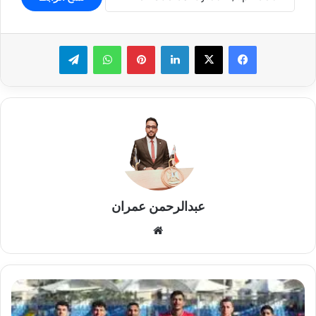
لينكدإن
بينتيريست
واتساب
تيلقرام
عبدالرحمن عمران
موقع
الويب
التشكيل
الرسمي
لمنتخب