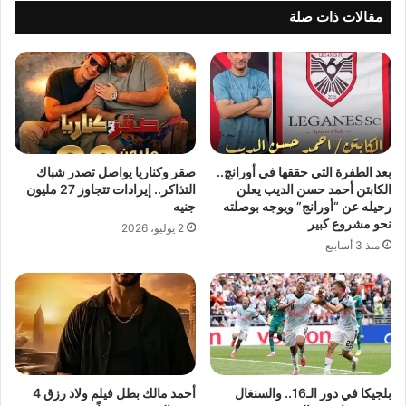
مقالات ذات صلة
بعد الطفرة التي حققها في أورانچ..
صقر وكناريا يواصل تصدر شباك
الكابتن أحمد حسن الديب يعلن
التذاكر.. إيرادات تتجاوز 27 مليون
رحيله عن “أورانج” ويوجه بوصلته
جنيه
نحو مشروع كبير
2 يوليو، 2026
منذ 3 أسابيع
بلجيكا في دور الـ16.. والسنغال
أحمد مالك بطل فيلم ولاد رزق 4