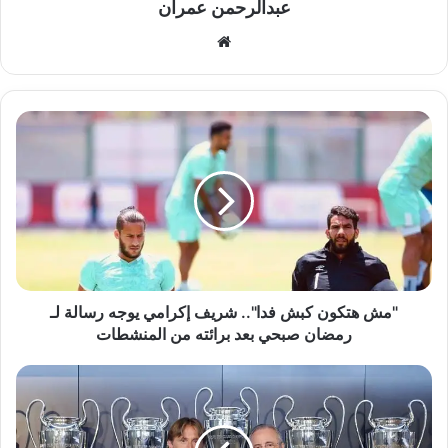
عبدالرحمن عمران
موقع
الويب
"مش
هتكون
كبش
فدا"..
شريف
إكرامي
يوجه
رسالة
لـ
رمضان
"مش هتكون كبش فدا".. شريف إكرامي يوجه رسالة لـ
صبحي
رمضان صبحي بعد برائته من المنشطات
بعد
برائته
رسميًا..
من
ريال
المنشطات
مدريد
يعلن