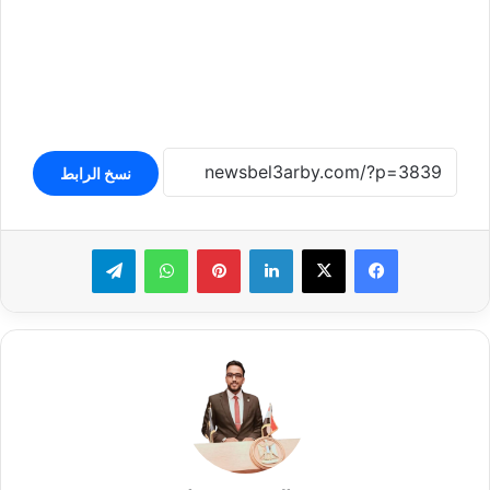
نسخ الرابط
لينكدإن
بينتيريست
واتساب
تيلقرام