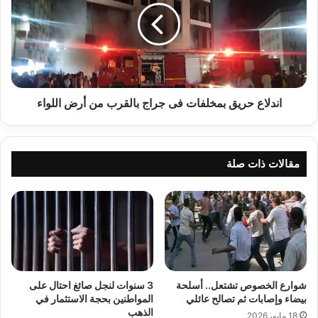
فى
جراج
بالقرب
من
أرض
اللواء
اندلاع حريق بمخلفات فى جراج بالقرب من أرض اللواء
مقالات ذات صلة
شوارع الخصوص تشتعل.. أسلحة
3 سنوات لنجل صائغ احتال على
بيضاء وإصابات ثم تصالح عائلي
المواطنين بحجة الاستثمار في
الذهب
18 مايو، 2026