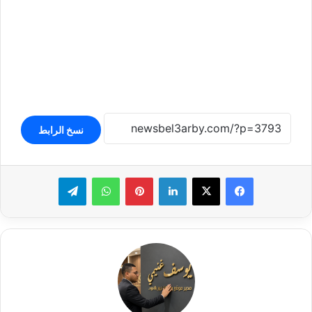
نسخ الرابط
لينكدإن
بينتيريست
واتساب
تيلقرام