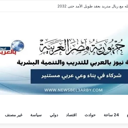
فقة هيثم حسن.. واللاعب يُرحب
24 ساعة
حوادث
اقتصاد
دولي
سياسة
غير مصنف