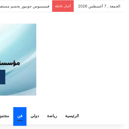
الجمعة , 7 أغسطس 2026
أخبار عاجلة
سيلتيك يكثف مفاوضاته لحسم ص
الرئيسية
رياضة
دولي
فن
مجتمع