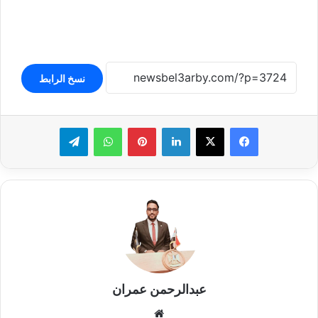
نسخ الرابط
لينكدإن
بينتيريست
واتساب
تيلقرام
عبدالرحمن عمران
موقع