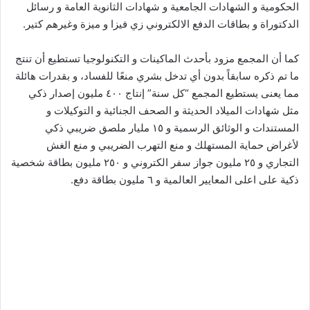
الحكومية و الشهادات الجامعية و شهادات الثانوية العامة و رسائل
الدكتوراة و بطاقات الدفع الالكتروني زي فيزا و ميزة وغيرهم كتير.
كما أن المجمع مزود بأحدث الماكينات و التكنولوجيا تستطيع أن تنتج
ما تم ذكره سابقاً بدون أي تدخل بشري منعًا للفساد، و بقدرات هائلة
مما يعنى يستطيع المجمع “كل سنة” إنتاج ٤٠٠ مليون إصدار ذكي
مثل شهادات الميلاد الحديثة و الصحف الجنائية و التوكيلات و
المستندات و الوثائق الرسمية و ١٥ مليار ملصق ضريبي ذكي
لأغراض حماية المستهلك و منع التهرب الضريبي و منع الغش
التجاري و ٢٥ مليون جواز سفر الكتروني و ٢٥٠ مليون بطاقة شخصية
ذكية على اعلى المعايير العالمية و ٦ مليون بطاقة دفع.