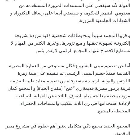
الدولة لأنه سيقضي على المستندات المزورة المستخدمه من
معدومي الضمير للحكومة و سيقضي أيضا على رسائل الدكتوراه و
الشهادات الجامعية المزورة.
و قريبا المجمع سيبدأ ينتج بطاقات شخصية ذكية مزودة بشريحة
إلكترونية لسهولة تعقبها و منع تزويرها، وغيرها الكثير من المهام لا
نستطيع الافصاح عنها ، المجمع الرقمي لا يقدر بثمن.
أما عن تصميم مبنى المشروع فكان مستوحى من العمارة المصرية
القديمة فمثلا جسم المبنى الرئيسي تم تنفيذه على هيئة زهرة
اللوتس والبوابة الرئيسية مستوحاه من تصميم معابد طيبة القديمة
مُزينة برموز مصرية قديمة زي “عنخ” (مفتاح الحياة) و المجمع كمان
مزود بمحطة معالجة مياه الصرف الناتجة عن العملية الصناعية
لإعادة استخدامها في ري اللاند سكيب والمساحات الخضراء
المحيطة بالمجمع.
المجمع الجديد مجمع ذكي متكامل يعتبر أهم خطوة في مشروع مصر
الرقمية.