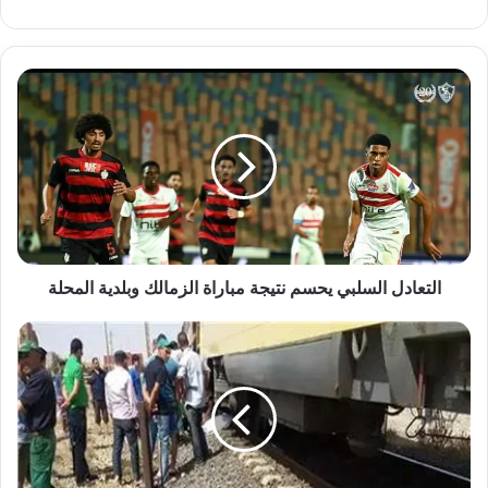
الويب
التعادل
السلبي
يحسم
نتيجة
مباراة
الزمالك
وبلدية
المحلة
التعادل السلبي يحسم نتيجة مباراة الزمالك وبلدية المحلة
مصرع
شخص
أسفل
عجلات
قطار
"بالمنصورة"