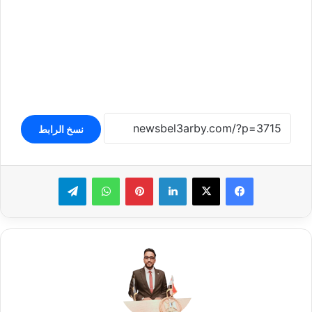
نسخ الرابط
لينكدإن
بينتيريست
واتساب
تيلقرام