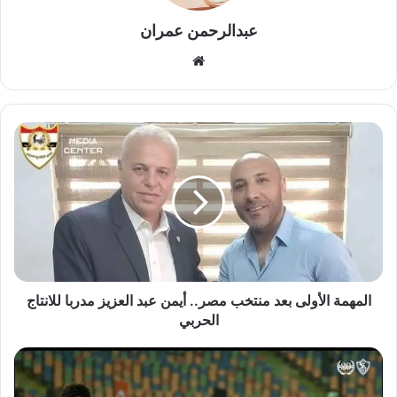
عبدالرحمن عمران
موقع
الويب
المهمة
الأولى
بعد
منتخب
مصر..
أيمن
عبد
العزيز
مدربا
للانتاج
المهمة الأولى بعد منتخب مصر.. أيمن عبد العزيز مدربا للانتاج
الحربي
الحربي
التعادل
السلبي
يحسم