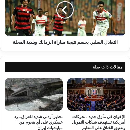
نتيجة
مباراة
الزمالك
وبلدية
المحلة
التعادل السلبي يحسم نتيجة مباراة الزمالك وبلدية المحلة
مقالات ذات صلة
الإخوان في مأزق جديد.. تحركات
تحذير أردني شديد للعراق.. رد
أمريكية تستهدف شبكات التمويل
عسكري على أي هجوم من
وتضيق الخناق على التنظيم
ميليشيات إيران