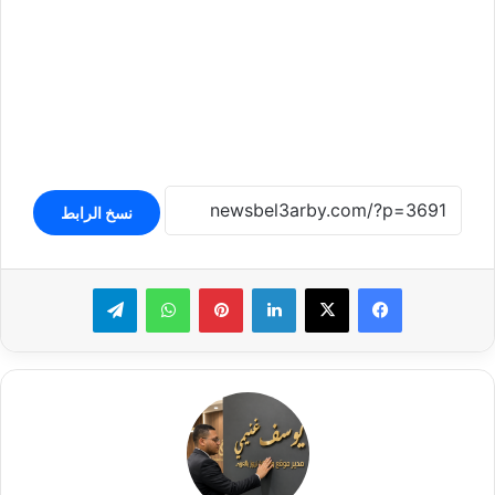
نسخ الرابط
لينكدإن
بينتيريست
واتساب
تيلقرام