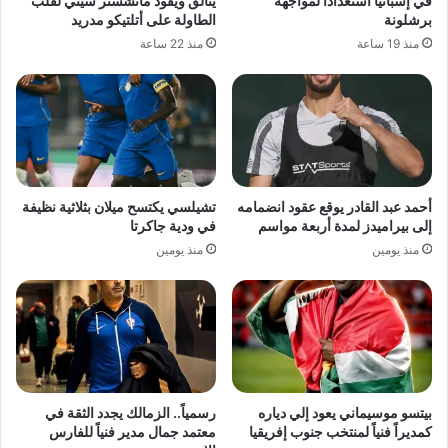
في إسبانيا استعدادًا لمواجهة
يتألق ويقود مانشستر سيتي لقلب
برشلونة
الطاولة على أتلتيكو مدريد
منذ 19 ساعة
منذ 22 ساعة
أحمد عبد القادر يوقع عقود انضمامه
تشيلسي يكتسح ميلان بثلاثية نظيفة
إلى بيراميدز لمدة أربعة مواسم
في ودية جاكرتا
منذ يومين
منذ يومين
بيتسو موسيماني يعود إلي دياره
رسمياً.. الزمالك يجدد الثقة في
كمديراً فنياً لمنتخب جنوب إفريقيا
معتمد جمال مدير فنياً للفارس