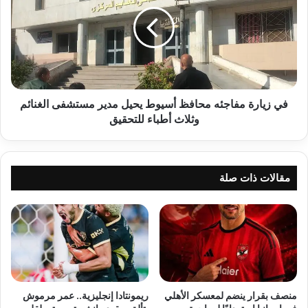
مفاجئه
بجميع
محافظ
فروع
أسيوط
الشركة
يحيل
بأسيوط.
مدير
مستشفى
الغنائم
وثلاث
في زيارة مفاجئه محافظ أسيوط يحيل مدير مستشفى الغنائم
أطباء
وثلاث أطباء للتحقيق
للتحقيق
مقالات ذات صلة
منصف بقرار ينضم لمعسكر الأهلي
ريمونتادا إنجليزية.. عمر مرموش