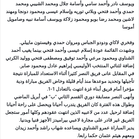
ويوسف نادر وأحمد سامي وأسامة جلال ومحمد الشيبي ومحمد
حمدي وأحمد فتحي وبلاتي توريه وإسلام عيسى ومحمود دونجا ومهند
لاشين ومحمد رضا بوبو ومحمود زلاكة ويوسف أسامة نبيه وصامويل
أموسا
وفخري لاكاي ودودو الجباس ومروان حمدي وفيستون ماييلي.
وشهدت القائمة عودة إسلام عيسى وأحمد فتحي بينما يغيب أحمد
الشناوي ومحمود مرعي وأحمد توفيق ومصطفى فتحي ووليد الكرتي
إضافة لثنائي المنتخب الأوليمبي إبراهيم عادل ومحمود صابر.
في المقابل عانى فريق النصر كثيرا أثناء الاستعداد للمباراة نتيجة
تأجيلها وتحديد موعدها منذ أيام قليلة وخاض الفريق مباراة ودية
مؤخرا أمام فريق أبناء غزة انتهت بالتعادل 1-1.
وأنهى النصر مسابقة دوري القسم الثاني “ب” في أبريل الماضي
وطوال هذه الفترة كان الفريق يتدرب أحيانا ويحصل على راحة أحيانا
إضافة لرحيل عدد من لاعبيه الذين انتهت عقودهم وكلها أمور ستجعل
الفريق غير قادر على مجارة لاعبي بيراميدز الأجهز فنيا وبدنيا.
يدير المباراة عمرو الشناوي ويساعده شهاب راشد وأحمد زيدان
ومعهم هيثم عثمان حكما رابعا.