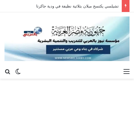
تشيلسي يكتسح ميلان بثلاثية نظيفة في ودية جاكرتا
القائمة
بح
الوضع ا