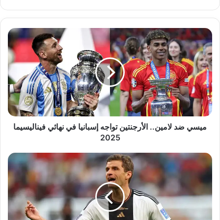
الويب
ميسي
ضد
لامين..
الأرجنتين
تواجه
إسبانيا
في
نهائي
فيناليسيما
2025
ميسي ضد لامين.. الأرجنتين تواجه إسبانيا في نهائي فيناليسيما
2025
توماس
مولر
يعلن
اعتزاله
اللعب
الدولي