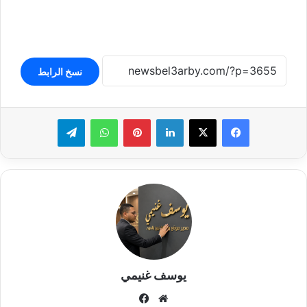
نسخ الرابط
لينكدإن
بينتيريست
واتساب
تيلقرام
يوسف غنيمي
موقع
فيسبوك