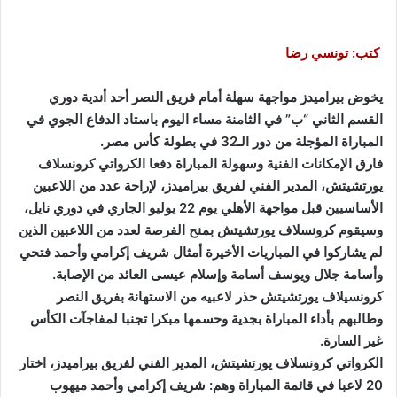
كتب: تونسي رضا
يخوض بيراميدز مواجهة سهلة أمام فريق النصر أحد أندية دوري
القسم الثاني “ب” في الثامنة مساء اليوم باستاد الدفاع الجوي في
المباراة المؤجلة من دور الـ32 في بطولة كأس مصر.
فارق الإمكانات الفنية وسهولة المباراة دفعا الكرواتي كرونسلاف
يورتشيتش، المدير الفني لفريق بيراميدز، لإراحة عدد من اللاعبين
الأساسيين قبل مواجهة الأهلي يوم 22 يوليو الجاري في دوري نايل،
وسيقوم كرونسلاف يورتشيتش بمنح الفرصة لعدد من اللاعبين الذين
لم يشاركوا في المباريات الأخيرة أمثال شريف إكرامي وأحمد فتحي
وأسامة جلال ويوسف أسامة وإسلام عيسى العائد من الإصابة.
كرونسيلاف يورتشيتش حذر لاعبيه من الاستهانة بفريق النصر
وطالبهم بأداء المباراة بجدية وحسمها مبكرا تجنبا لمفاجآت الكأس
غير السارة.
الكرواتي كرونسلاف يورتشيتش، المدير الفني لفريق بيراميدز، اختار
20 لاعبا في قائمة المباراة وهم: شريف إكرامي وأحمد ميهوب