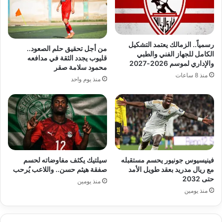
رسمياً.. الزمالك يعتمد التشكيل
من أجل تحقيق حلم الصعود..
الكامل للجهاز الفني والطبي
قليوب يجدد الثقة في مدافعه
والإداري لموسم 2026-2027
محمود سلامة صقر
منذ 8 ساعات
منذ يوم واحد
فينيسيوس جونيور يحسم مستقبله
سيلتيك يكثف مفاوضاته لحسم
مع ريال مدريد بعقد طويل الأمد
صفقة هيثم حسن.. واللاعب يُرحب
حتى 2032
منذ يومين
منذ يومين