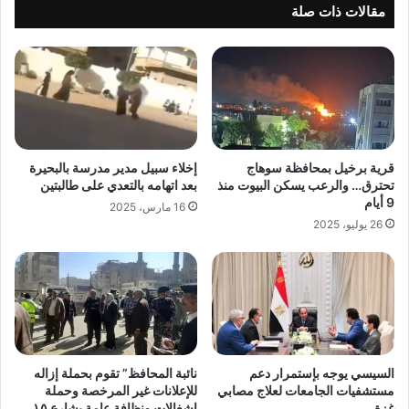
نظيفة
مقالات ذات صلة
قرية برخيل بمحافظة سوهاج
إخلاء سبيل مدير مدرسة بالبحيرة
تحترق… والرعب يسكن البيوت منذ
بعد اتهامه بالتعدي على طالبتين
9 أيام
16 مارس، 2025
26 يوليو، 2025
السيسي يوجه بإستمرار دعم
نائبة المحافظ” تقوم بحملة إزاله
مستشفيات الجامعات لعلاج مصابي
للإعلانات غير المرخصة وحملة
غزة
إشغالات ونظافة عامة بشارع ١٥