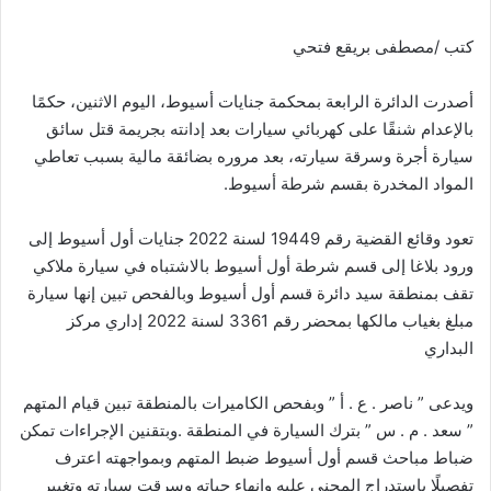
كتب /مصطفى بريقع فتحي
أصدرت الدائرة الرابعة بمحكمة جنايات أسيوط، اليوم الاثنين، حكمًا
بالإعدام شنقًا على كهربائي سيارات بعد إدانته بجريمة قتل سائق
سيارة أجرة وسرقة سيارته، بعد مروره بضائقة مالية بسبب تعاطي
المواد المخدرة بقسم شرطة أسيوط.
تعود وقائع القضية رقم 19449 لسنة 2022 جنايات أول أسيوط إلى
ورود بلاغا إلى قسم شرطة أول أسيوط بالاشتباه في سيارة ملاكي
تقف بمنطقة سيد دائرة قسم أول أسيوط وبالفحص تبين إنها سيارة
مبلغ بغياب مالكها بمحضر رقم 3361 لسنة 2022 إداري مركز
البداري
ويدعى ” ناصر . ع . أ ” وبفحص الكاميرات بالمنطقة تبين قيام المتهم
” سعد . م . س ” بترك السيارة في المنطقة .وبتقنين الإجراءات تمكن
ضباط مباحث قسم أول أسيوط ضبط المتهم وبمواجهته اعترف
تفصيلًا باستدراج المجني عليه وإنهاء حياته وسرقت سيارته وتغيير