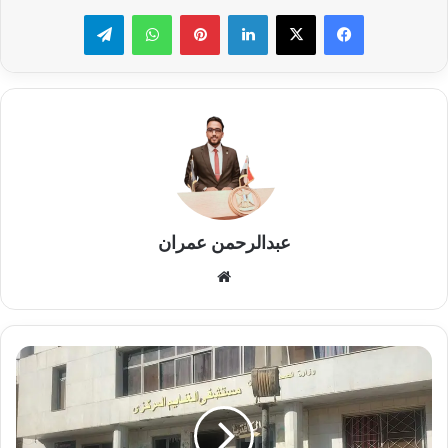
لينكدإن
بينتيريست
واتساب
تيلقرام
عبدالرحمن عمران
موقع
الويب
في
زيارة
مفاجئه
محافظ
أسيوط