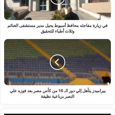
يحيل
مدير
مستشفى
الغنائم
وثلاث
في زيارة مفاجئه محافظ أسيوط يحيل مدير مستشفى الغنائم
أطباء
وثلاث أطباء للتحقيق
للتحقيق
بيراميدز
يتأهل
إلي
دور
الـ
16
من
كأس
مصر
بعد
بيراميدز يتأهل إلي دور الـ 16 من كأس مصر بعد فوزه علي
فوزه
النصر برباعية نظيفة
علي
النصر
برباعية