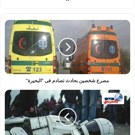
الويب
مصرع
شخصين
بحادث
تصادم
فى
"البحيرة"
مصرع شخصين بحادث تصادم فى "البحيرة"
"رمى
نفسه
من
فوق"..
إنتحار
أول
روبوت