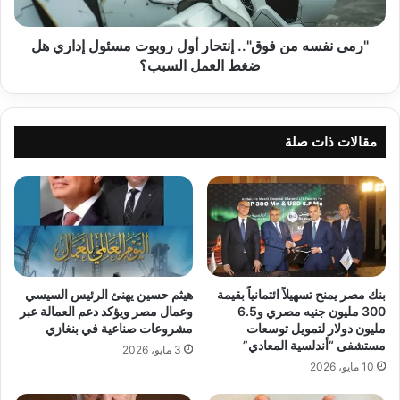
مسئول
إداري
هل
"رمى نفسه من فوق".. إنتحار أول روبوت مسئول إداري هل
ضغط
ضغط العمل السبب؟
العمل
السبب؟
مقالات ذات صلة
بنك مصر يمنح تسهيلاً ائتمانياً بقيمة
هيثم حسين يهنئ الرئيس السيسي
300 مليون جنيه مصري و6.5
وعمال مصر ويؤكد دعم العمالة عبر
مليون دولار لتمويل توسعات
مشروعات صناعية في بنغازي
مستشفى “أندلسية المعادي”
3 مايو، 2026
10 مايو، 2026