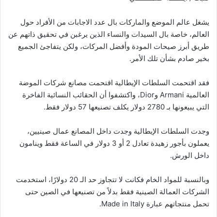
يشغل عالم الموضع والماركات بال عدد الاجابات من الأفراد حول
العالم، خاصة بال السيدات والنساء الذين يرغبن في تحقيق ذاتهم عن
طريق أبرز صيحات المودة وأفضل المركات، ولكن يتفاجئ الجميع
بخير صادم بشأن تلك الأمر.
فقد اقتحمت السلطات الإيطالية اقتحمت مصانع شركات الموضة
العالمية Armani وDior، واكتشفوا أن الحقائب النسائية الفاخرة
التي يبيعونها بـ 2780 دولار يكلف تصنيعها 57 دولار فقط.
وجدت السلطات الإيطالية وجدت داخل المصانع عمال صينيين،
يعملون بأجور زهيدة تعادل 2 أو 3 دولار في الساعة فقط وينامون
داخل الورش.
وبالنسبة للمواد الخام فكانت لا تتجاوز حد الـ 20 دولارًا، استخدمت
الشركات العمالة الصينية فقط بدلاً من تصنيعها في الصين حتى
تحمل منتجاتهم عبارة Made in Italy.