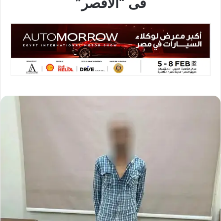
فى “الأقصر”