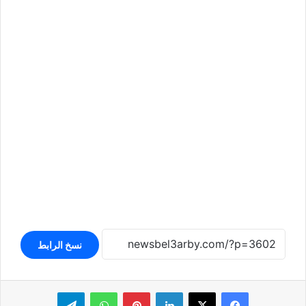
نسخ الرابط
لينكدإن
بينتيريست
واتساب
تيلقرام