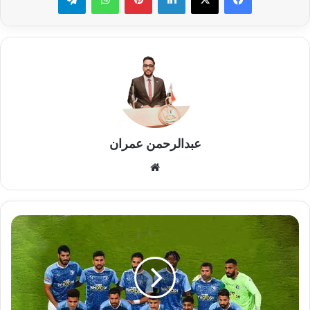
عبدالرحمن عمران
موقع
الويب
يورتشيتش
يعلن
قائمة
بيراميدز
في
مواجهة
النصر