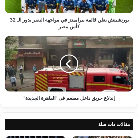
بدور
الـ
32
يورتشيتش يعلن قائمة بيراميدز في مواجهة النصر بدور الـ 32
كأس
كأس مصر
مصر
إندلاع
حريق
داخل
مطعم
فى
"القاهرة
الجديدة"
إندلاع حريق داخل مطعم فى "القاهرة الجديدة"
مقالات ذات صلة