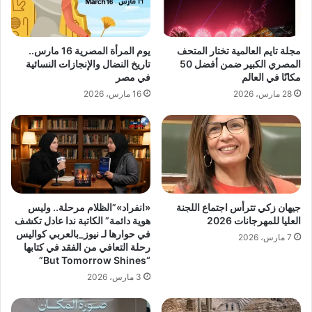
مجلة تايم العالمية تختار المتحف
يوم المرأة المصرية 16 مارس..
المصري الكبير ضمن أفضل 50
تاريخ النضال والإنجازات النسائية
مكانًا في العالم
في مصر
28 مارس، 2026
16 مارس، 2026
جيهان زكي تترأس اجتماع اللجنة
«انفراد»”الظلام مرحلة.. وليس
العليا للمهرجانات 2026
هوية دائمة” الكاتبة ندا عادل تكشف
في حوارها لـ نيوز_بالعربي كواليس
7 مارس، 2026
رحلة التعافي من الفقد في كتابها
“But Tomorrow Shines”
3 مارس، 2026