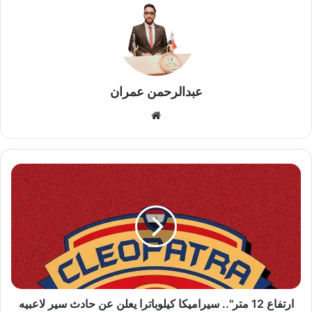
عبدالرحمن عمران
موقع
الويب
ارتفاع
12
متر"..
سيراميكا
كيلوباترا
يعلن
عن
حادث
سير
لاعبيه
ارتفاع 12 متر".. سيراميكا كيلوباترا يعلن عن حادث سير لاعبيه