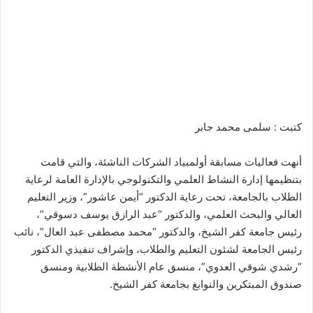
كتبت : سلمى محمد جابر
أنهت فعاليات مسابقة أولمبياد الشركات الناشئة، والتي قامت
بتنظيمها إدارة النشاط العلمي والتكنولوجي بالإدارة العامة لرعاية
الطلاب بالجامعة، تحت رعاية الدكتور “أيمن عاشور”، وزير التعليم
العالي والبحث العلمي، والدكتور “عبد الرازق يوسف دسوقي”،
رئيس جامعة كفر الشيخ، والدكتور “محمد مصطفى عبد العال”، نائب
رئيس الجامعة لشئون التعليم والطلاب، وإشراف تنفيذي الدكتور
“رشدي شوقي العدوي”، منسق عام الأنشطة الطلابية ومنسق
صندوق المبتكرين والنوابغ بجامعة كفر الشيخ.