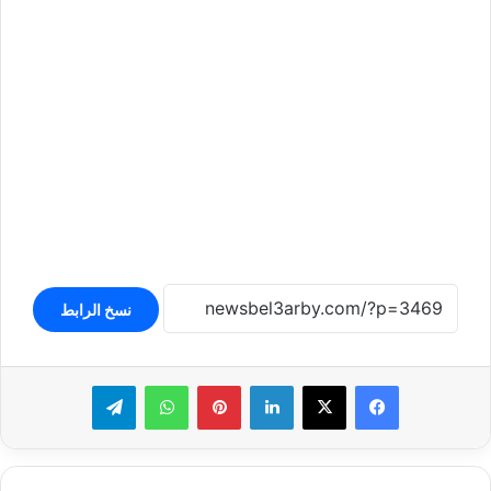
نسخ الرابط
لينكدإن
بينتيريست
واتساب
تيلقرام