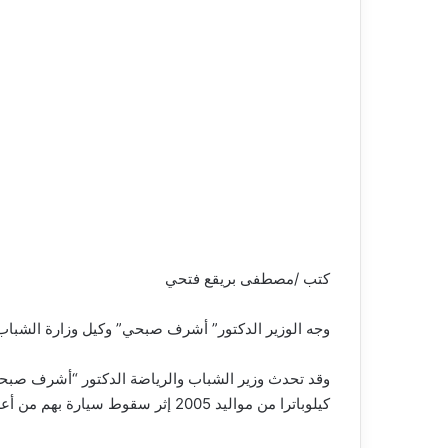
كتب /مصطفى بريقع فتحي
وجه الوزير الدكتور” أشرف صبحي” وكيل وزارة الشباب وا
وقد تحدث وزير الشباب والرياضة الدكتور “أشرف صبحي
كيلوباترا من مواليد 2005 إثر سقوط سيارة بهم من أعلى كوبرى المحور بعد اصطدامها بأتوبيس أدى إلى سقوطها، وانتقل اللاعبون إلى أحد المستشفيات لإسعافهم.