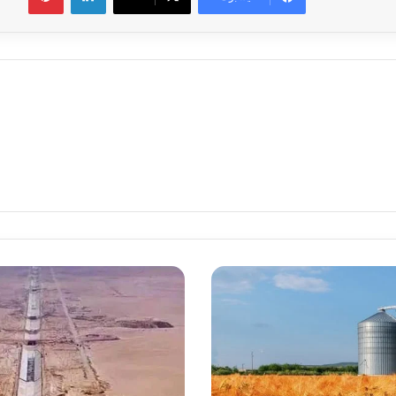
‏اضخم
نهر
صناعي
في
العالم
بطول
114.