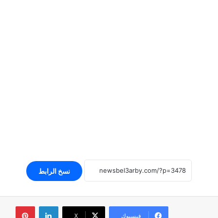
نسخ الرابط
لينكدإن
بينتير
فيسبوك
‫X