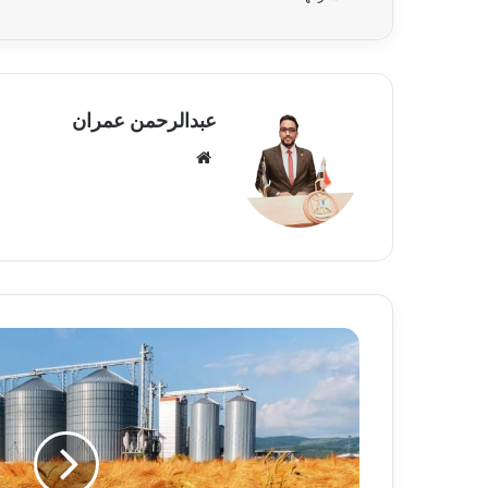
عبدالرحمن عمران
موقع
الويب
مصر
تطرح
إقامة
مركز
إقليمي
لتخزين
وتبادل