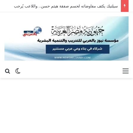
سيلتيك يكثف مفاوضاته لحسم صفقة هيثم حسن.. واللاعب يُرحب
القائمة
بح
الوضع ا