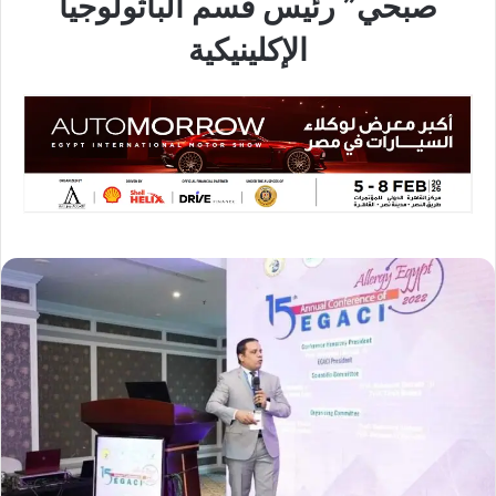
صبحي” رئيس قسم الباثولوجيا
الإكلينيكية