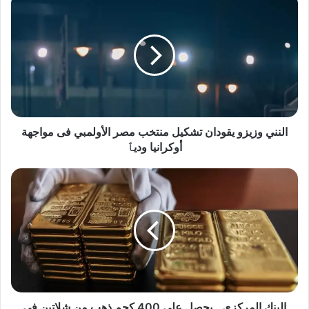
وزيزو
يقودان
تشكيل
منتخب
مصر
الأولمبي
فى
مواجهة
أوكرانيا
النني وزيزو يقودان تشكيل منتخب مصر الأولمبي فى مواجهة
وديٱ
أوكرانيا وديٱ
البنك
المركزي..
يحصل
على
400
كجم
ذهب
من
شلاتين
في
البنك المركزي.. يحصل على 400 كجم ذهب من شلاتين في