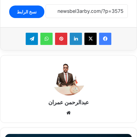
نسخ الرابط
لينكدإن
بينتيريست
واتساب
تيلقرام
عبدالرحمن عمران
موقع
الويب
النني