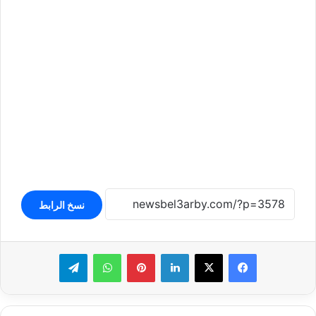
نسخ الرابط
لينكدإن
بينتيريست
واتساب
تيلقرام