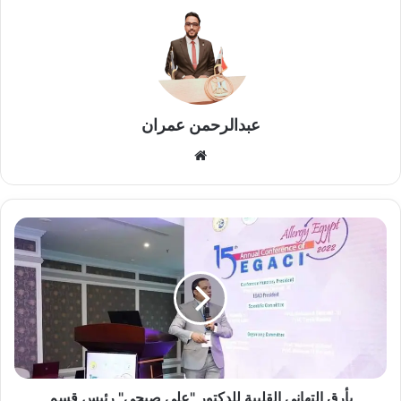
عبدالرحمن عمران
موقع
الويب
بأرق
التهاني
القلبية
للدكتور
"على
صبحي"
رئيس
قسم
الباثولوجيا
الإكلينيكية
بأرق التهاني القلبية للدكتور "على صبحي" رئيس قسم