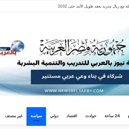
قة هيثم حسن.. واللاعب يُرحب
24 ساعة
حوادث
اقتصاد
دولي
سياسة
غير مصنف