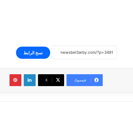
نسخ الرابط
لينكدإن
بينتير
فيسبوك
‫X