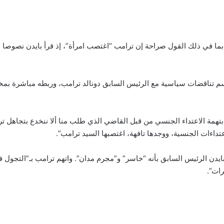
 بما في ذلك القول صراحة إن ترامب “اغتصب امرأة”، إذ قرأ بايدن نصوص
 رسم تناقضات سياسية مع الرئيس السابق دونالد ترامب، وربطه مباشرة 
 بتهمة الاعتداء الجنسي من قبل القاضي الذي طلب منا ألا ننخدع بتجاهل ت
داءات الجنسية، ووجدها تافهة، اغتصبها السيد ترامب”.
ن الرئيس السابق بأنه “خاسر” و”مجرم مدان”. واتهم ترامب بـ”التجول في 