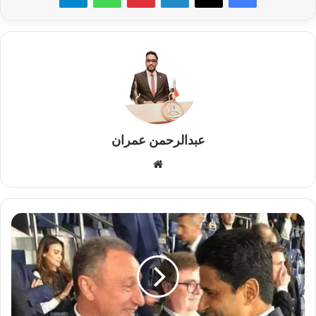
عبدالرحمن عمران
موقع
الويب
الخليفي
يهنئ
الأهلي
بالمونديال..
ويدعو
الخطيب
إلى