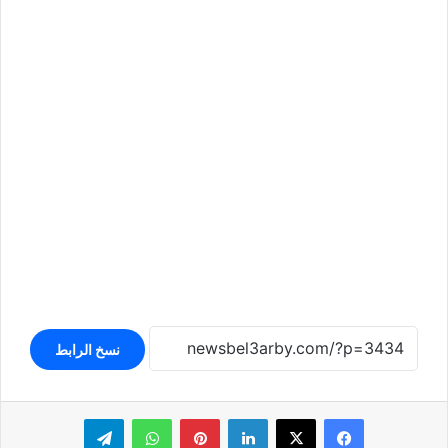
نسخ الرابط
لينكدإن
بينتيريست
واتساب
تيلقرام