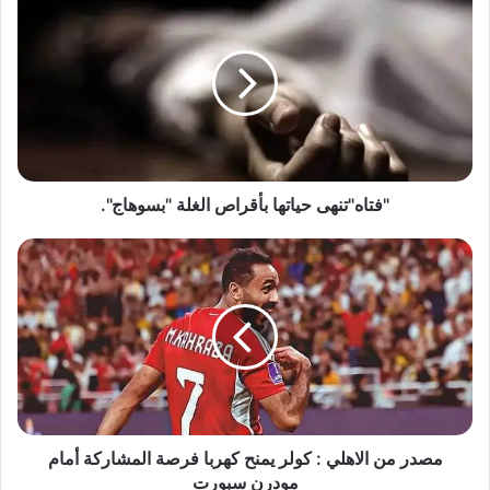
حياتها
بأقراص
الغلة
"بسوهاج".
"فتاه"تنهى حياتها بأقراص الغلة "بسوهاج".
مصدر
من
الاهلي
:
كولر
يمنح
كهربا
فرصة
المشاركة
أمام
مصدر من الاهلي : كولر يمنح كهربا فرصة المشاركة أمام
مودرن
مودرن سبورت