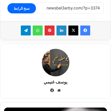
نسخ الرابط
لينكدإن
بينتيريست
واتساب
تيلقرام
يوسف غنيمي
موقع
فيسبوك
الويب
"فتاه"تنهى