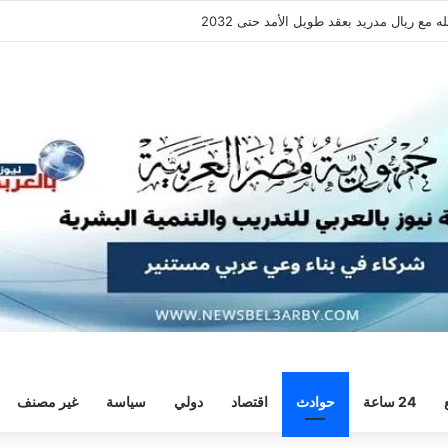
فقة هيثم حسن.. واللاعب يُرحب
24 ساعة
حوادث
اقتصاد
دولي
سياسة
غير مصنف