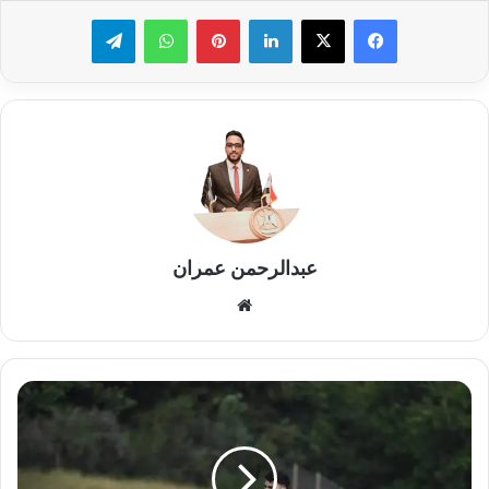
لينكدإن
بينتيريست
واتساب
تيلقرام
عبدالرحمن عمران
موقع
الويب
التدريب
الأول
للمنتخب
الأوليمبي
في