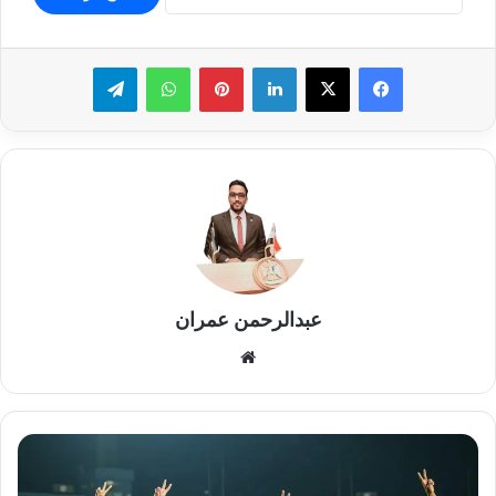
لينكدإن
بينتيريست
واتساب
تيلقرام
عبدالرحمن عمران
موقع
الويب
«مران
الزمالك»
تدريبات