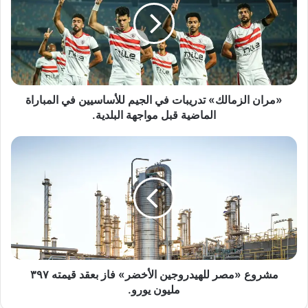
في
الجيم
للأساسيين
في
المباراة
الماضية
قبل
«مران الزمالك» تدريبات في الجيم للأساسيين في المباراة
مواجهة
الماضية قبل مواجهة البلدية.
البلدية.
مشروع
«مصر
للهيدروجين
الأخضر»
فاز
بعقد
قيمته
۳۹٧
مليون
يورو.
مشروع «مصر للهيدروجين الأخضر» فاز بعقد قيمته ۳۹٧
مليون يورو.