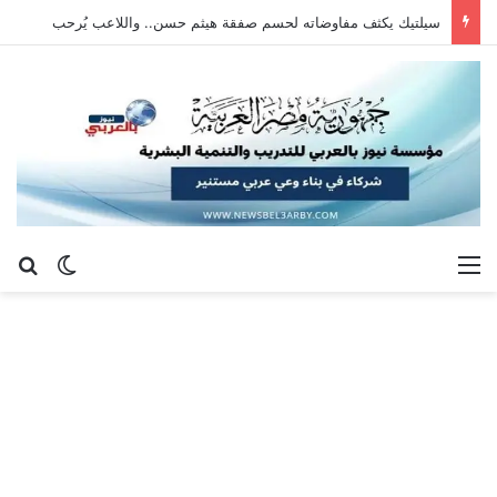
سيلتيك يكثف مفاوضاته لحسم صفقة هيثم حسن.. واللاعب يُرحب
القائمة
بح
الوضع ا