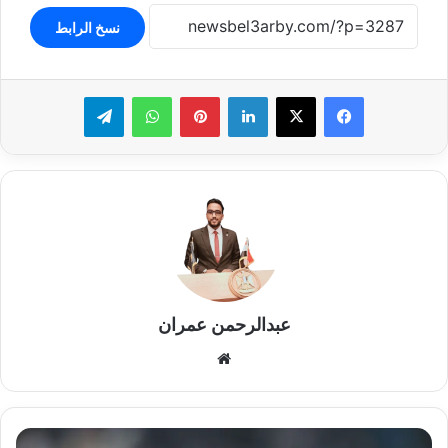
نسخ الرابط
لينكدإن
بينتيريست
واتساب
تيلقرام
عبدالرحمن عمران
موقع
الويب
تركي