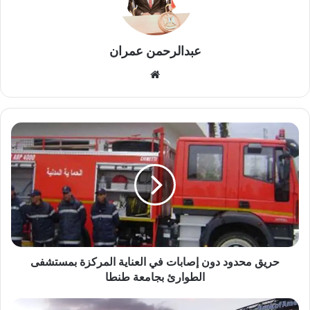
عبدالرحمن عمران
موقع
الويب
حريق
محدود
دون
إصابات
في
العناية
المركزة
بمستشفى
الطوارئ
بجامعة
حريق محدود دون إصابات في العناية المركزة بمستشفى
طنطا
الطوارئ بجامعة طنطا
كولومبيا