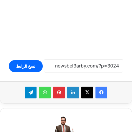
نسخ الرابط
لينكدإن
بينتيريست
واتساب
تيلقرام