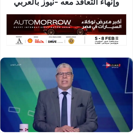
وإنهاء التعاقد معه -نيوز بالعربي