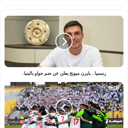
الويب
رسميا..
بايرن
ميونخ
يعلن
عن
ضم
جواو
بالينيا.
رسميا.. بايرن ميونخ يعلن عن ضم جواو بالينيا.
بعد
تتويجه
باللقب"..
مواجهة
سهلة
للزمالك
في
دور