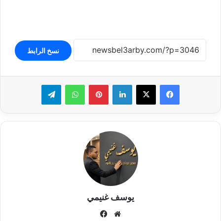
نسخ الرابط
لينكدإن
بينتيريست
واتساب
تيلقرام
يوسف غنيمي
موقع
فيسبوك