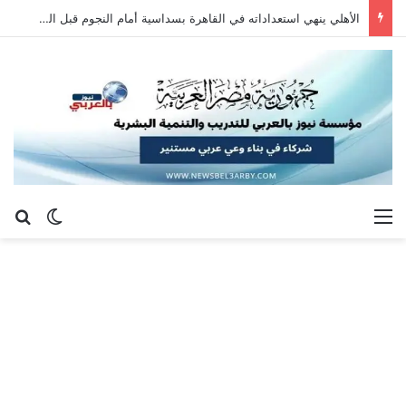
الأهلي ينهي استعداداته في القاهرة بسداسية أمام النجوم قبل السفر إلى إسبانيا
القائمة
بح
الوضع ا