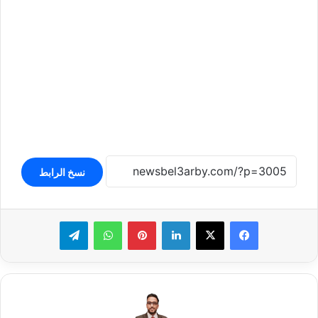
نسخ الرابط
لينكدإن
بينتيريست
واتساب
تيلقرام