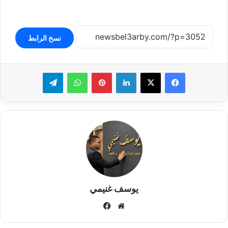
نسخ الرابط
لينكدإن
بينتيريست
واتساب
تيلقرام
يوسف غنيمي
موقع
فيسبوك
الويب