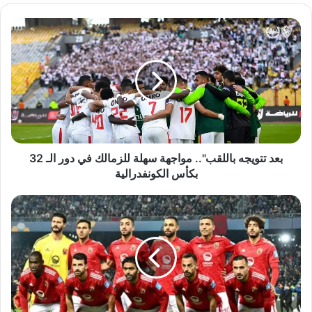
بعد
تتويجه
باللقب"..
مواجهة
سهلة
للزمالك
في
دور
الـ
32
بعد تتويجه باللقب".. مواجهة سهلة للزمالك في دور الـ 32
بكأس
بكأس الكونفدرالية
الكونفدرالية
تعرف
على
منافس
الأهلي
في
دور
الـ
32