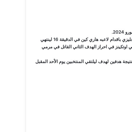
202.
تقدم المنتخب الهولندي بهدف ف الدقيقة السابعة من عمر المباراة احرزه لاعبه تشافي سيمونز و سرعان ما تعادل المنتخب الانجليزي باقدام لاعبه هاري كين في الدقيقة 16 لينتهي
ي اوتكينز في احراز الهدف الثاني القاتل في مرمي
تيجة هدفين لهدف ليلتقي المنتخبين يوم الأحد المقبل