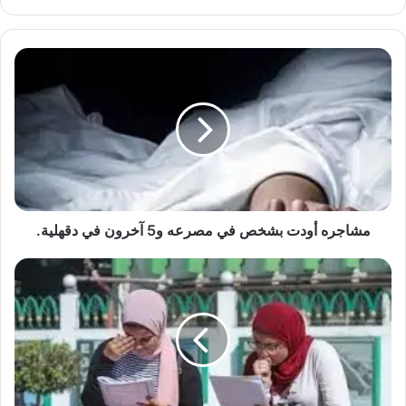
الويب
مشاجره
أودت
بشخص
في
مصرعه
و5
آخرون
في
دقهلية.
مشاجره أودت بشخص في مصرعه و5 آخرون في دقهلية.
ثانوية
العامه..
فرحه
على
وجوه
الطلاب
بعد
امتحانات