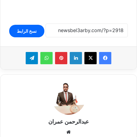
نسخ الرابط
لينكدإن
بينتيريست
واتساب
تيلقرام
عبدالرحمن عمران
موقع