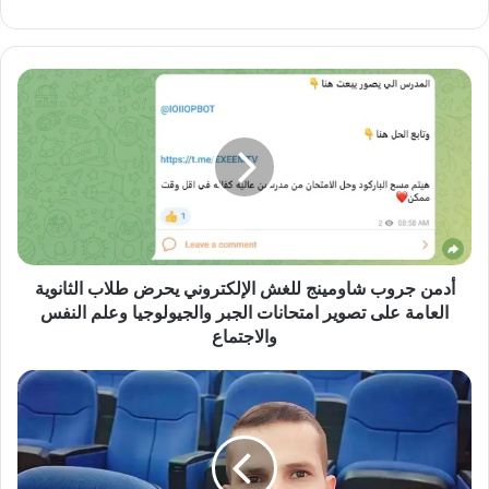
الويب
أدمن
جروب
شاومينج
للغش
الإلكتروني
يحرض
طلاب
الثانوية
العامة
على
أدمن جروب شاومينج للغش الإلكتروني يحرض طلاب الثانوية
تصوير
العامة على تصوير امتحانات الجبر والجيولوجيا وعلم النفس
امتحانات
والاجتماع
الجبر
والجيولوجيا
مقتل
وعلم
دكتور
النفس
أكاديمى
والاجتماع
وشقيقه
بعد