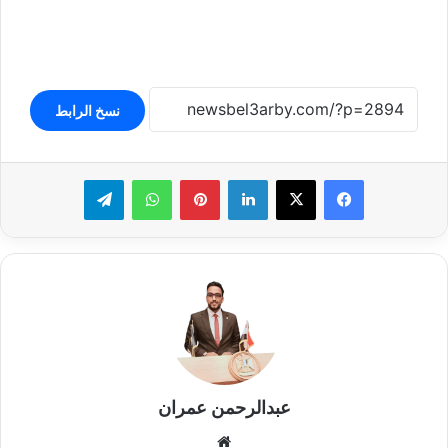
نسخ الرابط
لينكدإن
بينتيريست
واتساب
تيلقرام
عبدالرحمن عمران
موقع