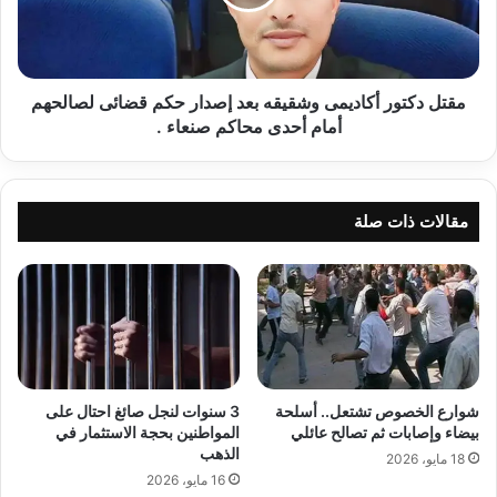
إصدار
حكم
قضائى
لصالحهم
أمام
مقتل دكتور أكاديمى وشقيقه بعد إصدار حكم قضائى لصالحهم
أحدى
أمام أحدى محاكم صنعاء .
محاكم
صنعاء
.
مقالات ذات صلة
شوارع الخصوص تشتعل.. أسلحة
3 سنوات لنجل صائغ احتال على
بيضاء وإصابات ثم تصالح عائلي
المواطنين بحجة الاستثمار في
الذهب
18 مايو، 2026
16 مايو، 2026