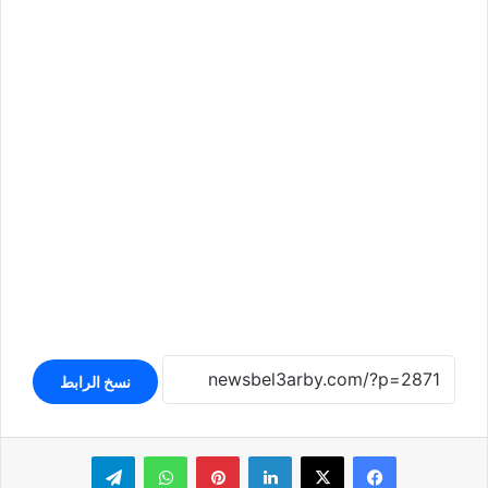
نسخ الرابط
لينكدإن
بينتيريست
واتساب
تيلقرام