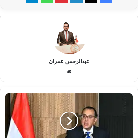
عبدالرحمن عمران
موقع
الويب
رئيس
الوزراء
يؤكد
أهمية
التنسيق
الفعال
مع