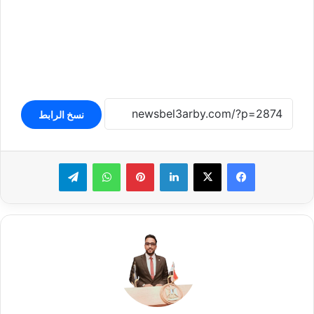
نسخ الرابط
لينكدإن
بينتيريست
واتساب
تيلقرام