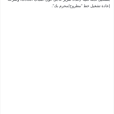
إعادة تشغيل خط “مطروح/محرم بك”.