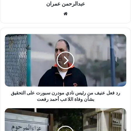
عبدالرحمن عمران
موقع
الويب
رد
فعل
عنيف
من
رئيس
نادي
مودرن
سبورت
على
التحقيق
رد فعل عنيف من رئيس نادي مودرن سبورت على التحقيق
بشأن
بشأن وفاة اللاعب أحمد رفعت
وفاة
اللاعب
قرار
أحمد
قضائي
رفعت
بإخلاء
سبيل