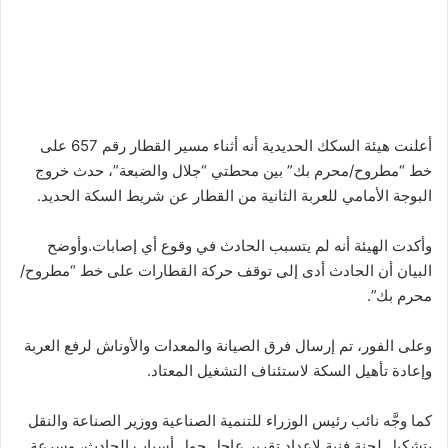
أعلنت هيئة السكك الحديدية أنه أثناء مسير القطار رقم 657 على
خط “مطروح/محرم بك” بين محطتي “جلال والضبعة”، حدث خروج
البوجة الأمامي للعربة الثانية من القطار عن شريط السكة الحديد.
وأكدت الهيئة أنه لم يتسبب الحادث في وقوع أي إصابات.وأوضح
البيان أن الحادث أدى إلى توقف حركة القطارات على خط “مطروح/
محرم بك”.
وعلى الفور، تم إرسال فرق الصيانة والمعدات والأوناش لرفع العربة
وإعادة تأهيل السكة لاستئناف التشغيل المعتاد.
كما وجَّه نائب رئيس الوزراء للتنمية الصناعية ووزير الصناعة والنقل
بتشكيل لجنة فنية لإعداد تقرير عاجل حول أسباب الحادث، وسرعة