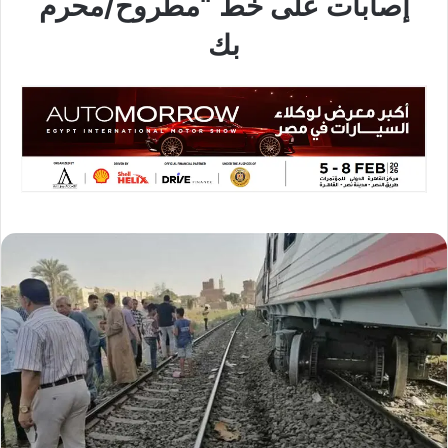
إصابات على خط “مطروح/محرم
بك