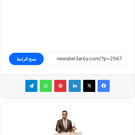
نسخ الرابط
لينكدإن
بينتيريست
واتساب
تيلقرام