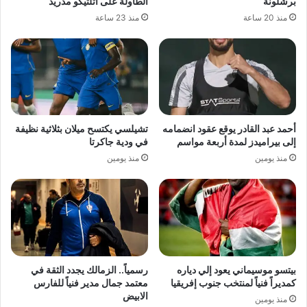
برشلونة
الطاولة على أتلتيكو مدريد
منذ 20 ساعة
منذ 23 ساعة
أحمد عبد القادر يوقع عقود انضمامه
تشيلسي يكتسح ميلان بثلاثية نظيفة
إلى بيراميدز لمدة أربعة مواسم
في ودية جاكرتا
منذ يومين
منذ يومين
بيتسو موسيماني يعود إلي دياره
رسمياً.. الزمالك يجدد الثقة في
كمديراً فنياً لمنتخب جنوب إفريقيا
معتمد جمال مدير فنياً للفارس
الابيض
منذ يومين