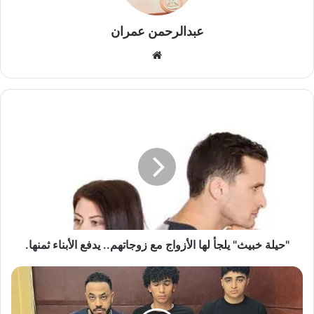
عبدالرحمن عمران
موقع
الويب
"حيلة
خبيث"
يلجأ
لها
الأزواج
مع
زوجاتهم..
يدفع
الأبناء
ثمنها.
"حيلة خبيث" يلجأ لها الأزواج مع زوجاتهم.. يدفع الأبناء ثمنها.
شقيق
كهربا
وآخران