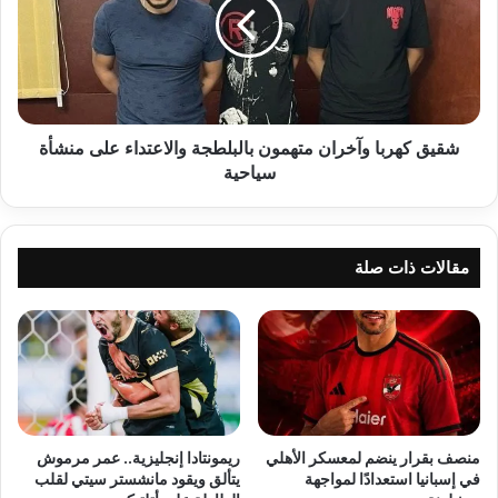
متهمون
بالبلطجة
والاعتداء
على
منشأة
سياحية
شقيق كهربا وآخران متهمون بالبلطجة والاعتداء على منشأة
سياحية
مقالات ذات صلة
منصف بقرار ينضم لمعسكر الأهلي
ريمونتادا إنجليزية.. عمر مرموش
في إسبانيا استعدادًا لمواجهة
يتألق ويقود مانشستر سيتي لقلب