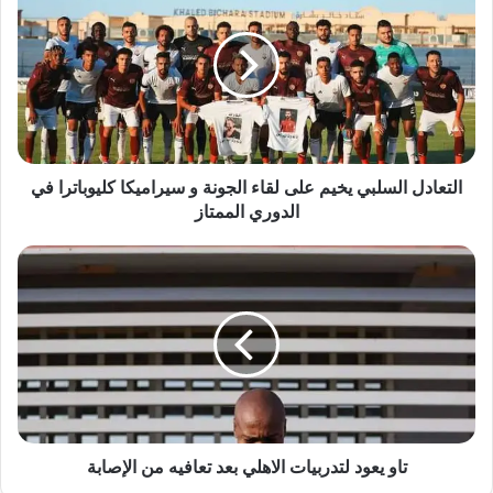
يخيم
على
لقاء
الجونة
و
سيراميكا
كليوباترا
في
التعادل السلبي يخيم على لقاء الجونة و سيراميكا كليوباترا في
الدوري
الدوري الممتاز
الممتاز
تاو
يعود
لتدربيات
الاهلي
بعد
تعافيه
من
الإصابة
تاو يعود لتدربيات الاهلي بعد تعافيه من الإصابة