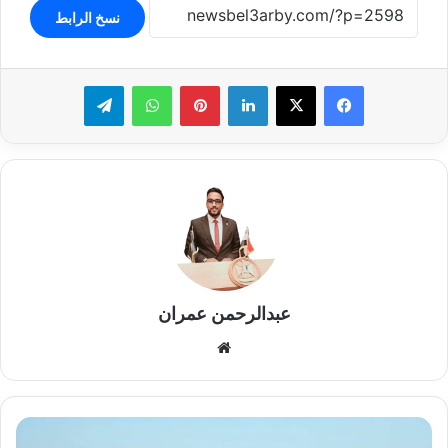
نسخ الرابط
لينكدإن
بينتيريست
واتساب
تيلقرام
عبدالرحمن عمران
موقع
الويب
التعادل
السلبي